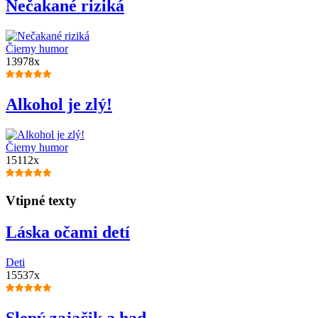
Nečakané riziká
Čierny humor
13978x
Alkohol je zlý!
Čierny humor
15112x
Vtipné texty
Láska očami detí
Deti
15537x
Slepý zajačik a had