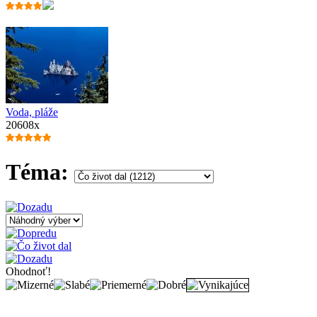
Voda, pláže
20608x
Téma:
Ohodnoť!