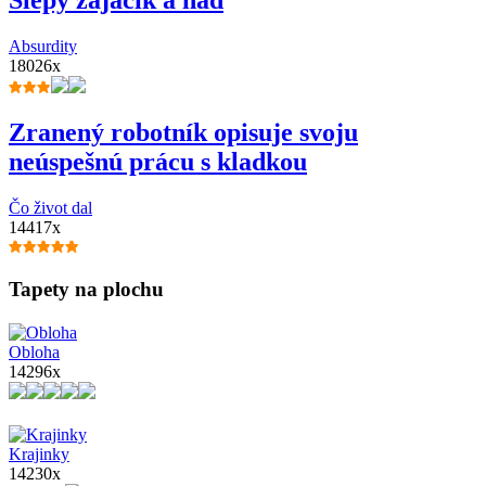
Absurdity
18026x
Zranený robotník opisuje svoju
neúspešnú prácu s kladkou
Čo život dal
14417x
Tapety na plochu
Obloha
14296x
Krajinky
14230x