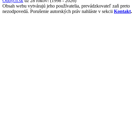
Oddych.sk
už 28 rokov! (1998 - 2026)
Obsah webu vytvárajú jeho používatelia, prevádzkovateľ zaň preto
nezodpovedá. Porušenie autorských práv nahláste v sekcii
Kontakt
.