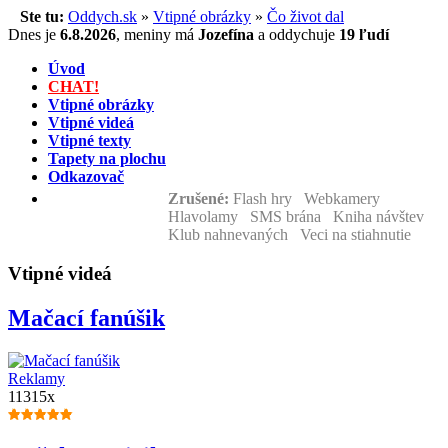
Ste tu:
Oddych.sk
»
Vtipné obrázky
»
Čo život dal
Dnes je
6.8.2026
,
meniny má
Jozefína
a
oddychuje
19 ľudí
Úvod
CHAT!
Vtipné obrázky
Vtipné videá
Vtipné texty
Tapety na plochu
Odkazovač
Zrušené:
Flash hry Webkamery
Hlavolamy SMS brána Kniha návštev
Klub nahnevaných Veci na stiahnutie
Vtipné videá
Mačací fanúšik
Reklamy
11315x