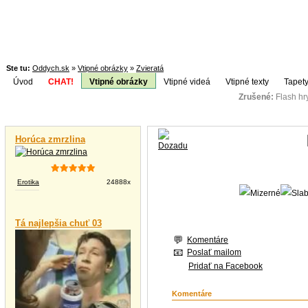
Ste tu:
Oddych.sk
»
Vtipné obrázky
»
Zvieratá
Úvod
CHAT!
Vtipné obrázky
Vtipné videá
Vtipné texty
Tapety
Zrušené:
Flash h
Téma:
Vtipné videá
Horúca zmrzlina
Erotika
24888x
Tá najlepšia chuť 03
Komentáre
Poslať mailom
Pridať na Facebook
Komentáre