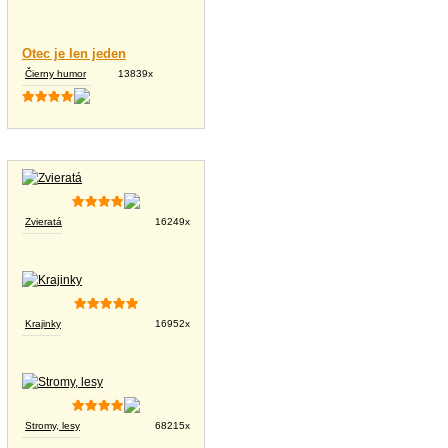
Otec je len jeden
Čierny humor
13839x
Tapety na plochu
Zvieratá
16249x
Krajinky
16952x
Stromy, lesy
68215x