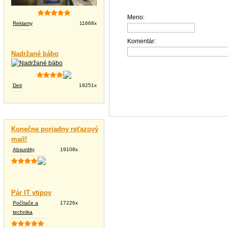
Meno:
Reklamy
11668x
Komentár:
Nadržané bábo
Deti
18251x
Vtipné texty
Konečne poriadny reťazový
mail!
Absurdity
19108x
Pár IT vtipov
Počítače a
17226x
technika