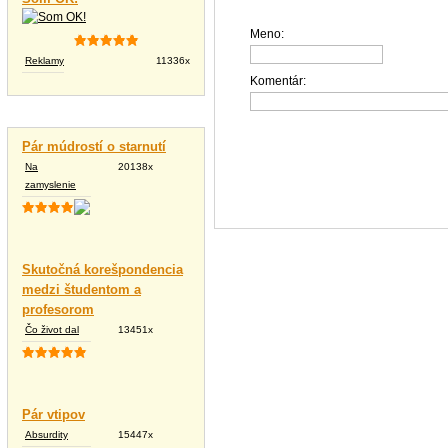
Meno:
Reklamy
11336x
Komentár:
Vtipné texty
Pár múdrostí o starnutí
Na
20138x
zamyslenie
Skutočná korešpondencia
medzi študentom a
profesorom
Čo život dal
13451x
Pár vtipov
Absurdity
15447x