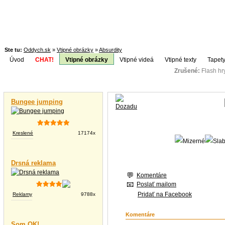
Ste tu:
Oddych.sk
»
Vtipné obrázky
»
Absurdity
Úvod
CHAT!
Vtipné obrázky
Vtipné videá
Vtipné texty
Tapety
Zrušené:
Flash h
Téma:
Vtipné videá
Bungee jumping
Kreslené
17174x
Drsná reklama
Komentáre
Poslať mailom
Pridať na Facebook
Reklamy
9788x
Komentáre
Som OK!