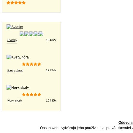
Tapety na plochu
Sviatky
13432x
Kvety, flóra
17734x
Hory, skaly
15485x
Oddych.
Obsah webu vytvárajú jeho používatelia, prevádzkovateľ 