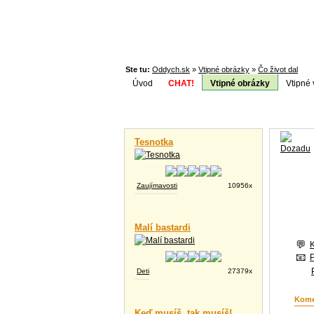
Ste tu:
Oddych.sk
»
Vtipné obrázky
»
Čo život dal
Úvod
CHAT!
Vtipné obrázky
Vtipné 
Téma:
Vtipné videá
Tesnotka
Zaujímavosti
10956x
Malí bastardi
Deti
27379x
Kome
Keď musíš, tak musíš!