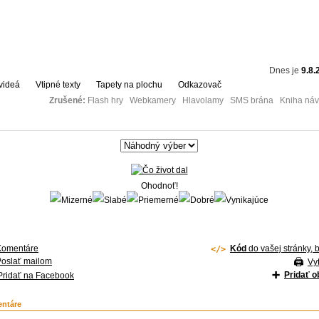
Dnes je
9.8.
videá
Vtipné texty
Tapety na plochu
Odkazovač
Zrušené:
Flash hry Webkamery Hlavolamy SMS brána Kniha návš
Ohodnoť!
Komentáre
Kód
do vašej stránky, 
Poslať mailom
Vyt
Pridať 
Pridať na Facebook
ntáre