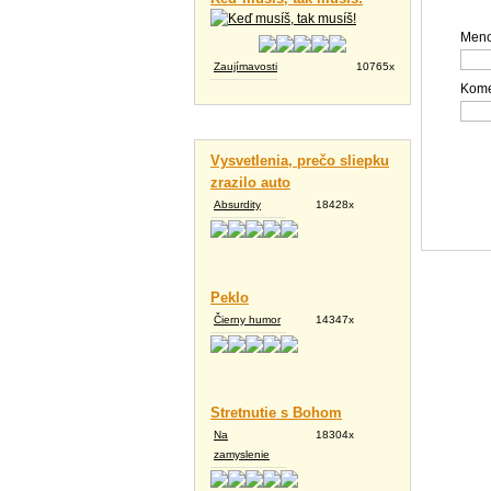
Meno
Zaujímavosti
10765x
Kome
Vtipné texty
Vysvetlenia, prečo sliepku
zrazilo auto
Absurdity
18428x
Peklo
Čierny humor
14347x
Stretnutie s Bohom
Na
18304x
zamyslenie