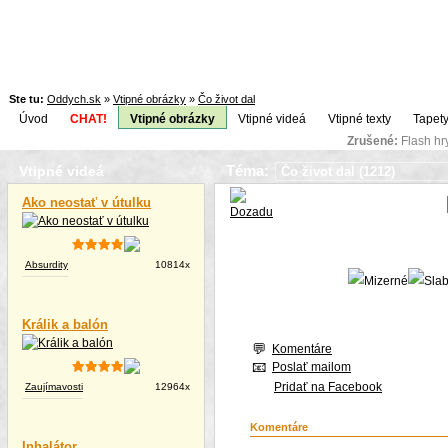
Ste tu:
Oddych.sk
»
Vtipné obrázky
»
Čo život dal
Úvod
CHAT!
Vtipné obrázky
Vtipné videá
Vtipné texty
Tapety
Zrušené:
Flash h
Téma:
Vtipné videá
Ako neostať v útulku
Absurdity
10814x
Králik a balón
Komentáre
Poslať mailom
Pridať na Facebook
Zaujímavosti
12964x
Komentáre
Inhalátor