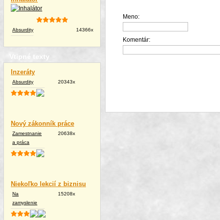
Meno:
Absurdity
14366x
Komentár:
Vtipné texty
Inzeráty
Absurdity
20343x
Nový zákonník práce
Zamestnanie
20638x
a práca
Niekoľko lekcií z biznisu
Na
15208x
zamyslenie