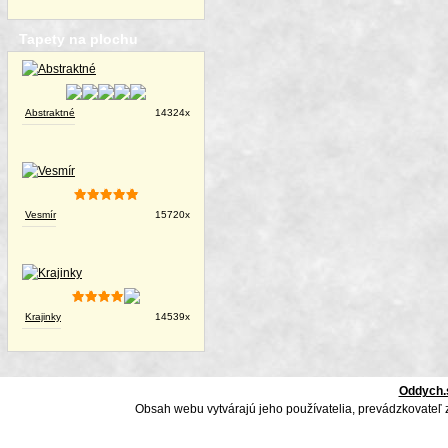
Tapety na plochu
Abstraktné
14324x
Vesmír
15720x
Krajinky
14539x
Oddych.
Obsah webu vytvárajú jeho používatelia, prevádzkovateľ 