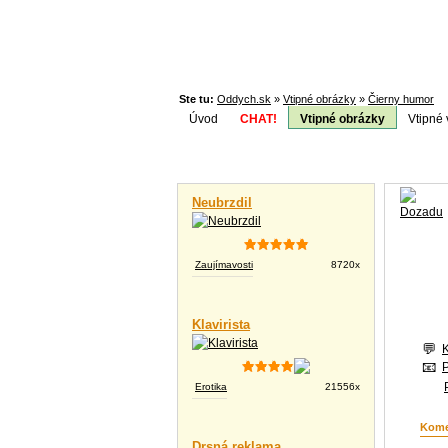
Ste tu:
Oddych.sk
»
Vtipné obrázky
»
Čierny humor
Úvod
CHAT!
Vtipné obrázky
Vtipné 
Téma:
Vtipné videá
Neubrzdil
Zaujímavosti
8720x
Klavirista
Erotika
21556x
Kome
Drsná reklama