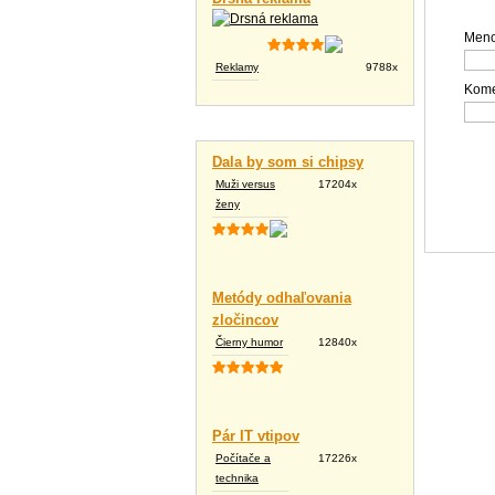
Meno
Reklamy
9788x
Kome
Vtipné texty
Dala by som si chipsy
Muži versus
17204x
ženy
Metódy odhaľovania
zločincov
Čierny humor
12840x
Pár IT vtipov
Počítače a
17226x
technika