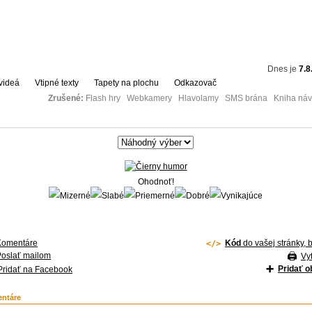
Dnes je
7.8
videá
Vtipné texty
Tapety na plochu
Odkazovač
Zrušené:
Flash hry Webkamery Hlavolamy SMS brána Kniha návš
Ohodnoť!
Komentáre
Kód
do vašej stránky, 
Poslať mailom
Vyt
Pridať 
Pridať na Facebook
ntáre