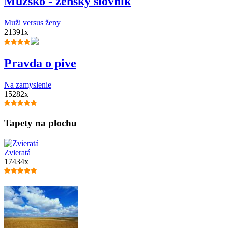
Mužsko - ženský slovník
Muži versus ženy
21391x
Pravda o pive
Na zamyslenie
15282x
Tapety na plochu
Zvieratá
17434x