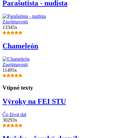
Parašutista - nudista
Zaujímavosti
13345x
Chameleón
Zaujímavosti
11495x
Vtipné texty
Výroky na FEI STU
Čo život dal
30293x