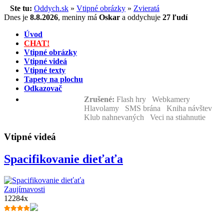
Ste tu:
Oddych.sk
»
Vtipné obrázky
»
Zvieratá
Dnes je
8.8.2026
,
meniny má
Oskar
a
oddychuje
27 ľudí
Úvod
CHAT!
Vtipné obrázky
Vtipné videá
Vtipné texty
Tapety na plochu
Odkazovač
Zrušené:
Flash hry Webkamery
Hlavolamy SMS brána Kniha návštev
Klub nahnevaných Veci na stiahnutie
Vtipné videá
Spacifikovanie dieťaťa
Zaujímavosti
12284x