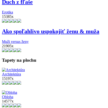
Duch z fľaše
Erotika
15385x
Ako spoľahlivo uspokojiť ženu & muža
Muži versus ženy
21905x
Tapety na plochu
Architektúra
15197x
Obloha
14577x