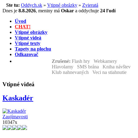
Ste tu:
Oddych.sk
»
Vtipné obrázky
»
Zvieratá
Dnes je
8.8.2026
,
meniny má
Oskar
a
oddychuje
24 ľudí
Úvod
CHAT!
Vtipné obrázky
Vtipné videá
Vtipné texty
Tapety na plochu
Odkazovač
Zrušené:
Flash hry Webkamery
Hlavolamy SMS brána Kniha návštev
Klub nahnevaných Veci na stiahnutie
Vtipné videá
Kaskadér
Zaujímavosti
10347x