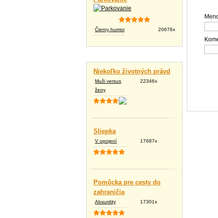
Meno
Čierny humor
20676x
Kome
Vtipné texty
Niekoľko životných právd
Muži versus
22346x
ženy
Sliepka
V opojení
17687x
Pomôcka pre cesty do
zahraničia
Absurdity
17301x