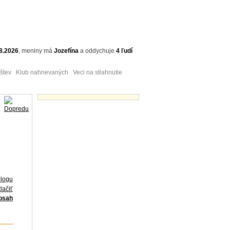
8.2026
,
meniny má
Jozefína
a
oddychuje
4 ľudí
tev Klub nahnevaných Veci na stiahnutie
Obrázky - náhľady
blogu
lačiť
obsah