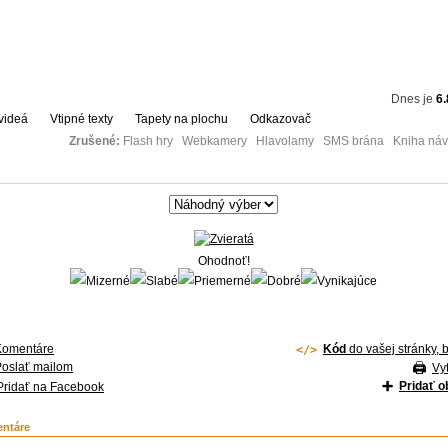
Dnes je
6.
videá
Vtipné texty
Tapety na plochu
Odkazovač
Zrušené:
Flash hry Webkamery Hlavolamy SMS brána Kniha návš
Ohodnoť!
Komentáre
Kód
do vašej stránky, 
Poslať mailom
Vyt
Pridať 
Pridať na Facebook
ntáre