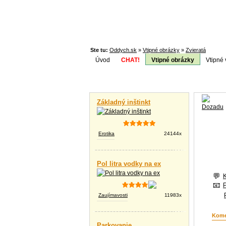
Ste tu:
Oddych.sk
»
Vtipné obrázky
»
Zvieratá
Úvod
CHAT!
Vtipné obrázky
Vtipné 
Téma:
Vtipné videá
Základný inštinkt
Erotika
24144x
Pol litra vodky na ex
Zaujímavosti
11983x
Kome
Parkovanie