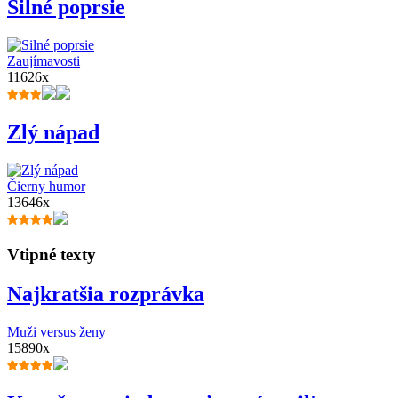
Silné poprsie
Zaujímavosti
11626x
Zlý nápad
Čierny humor
13646x
Vtipné texty
Najkratšia rozprávka
Muži versus ženy
15890x