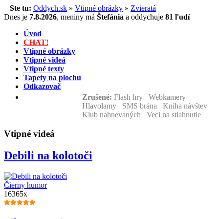
Ste tu:
Oddych.sk
»
Vtipné obrázky
»
Zvieratá
Dnes je
7.8.2026
,
meniny má
Štefánia
a
oddychuje
81 ľudí
Úvod
CHAT!
Vtipné obrázky
Vtipné videá
Vtipné texty
Tapety na plochu
Odkazovač
Zrušené:
Flash hry Webkamery
Hlavolamy SMS brána Kniha návštev
Klub nahnevaných Veci na stiahnutie
Vtipné videá
Debili na kolotoči
Čierny humor
16365x