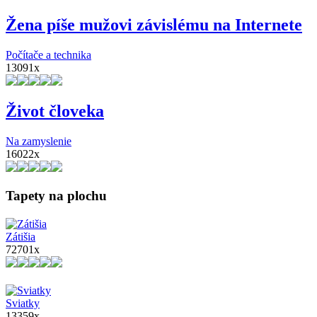
Žena píše mužovi závislému na Internete
Počítače a technika
13091x
Život človeka
Na zamyslenie
16022x
Tapety na plochu
Zátišia
72701x
Sviatky
13359x