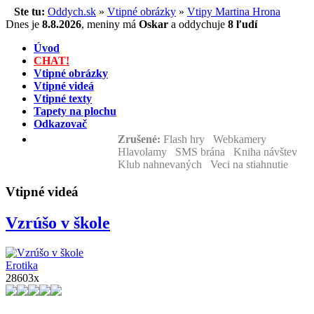
Ste tu:
Oddych.sk
»
Vtipné obrázky
»
Vtipy Martina Hrona
Dnes je
8.8.2026
,
meniny má
Oskar
a
oddychuje
8 ľudí
Úvod
CHAT!
Vtipné obrázky
Vtipné videá
Vtipné texty
Tapety na plochu
Odkazovač
Zrušené:
Flash hry Webkamery
Hlavolamy SMS brána Kniha návštev
Klub nahnevaných Veci na stiahnutie
Vtipné videá
Vzrúšo v škole
Erotika
28603x