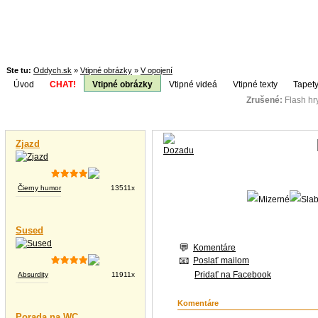
Ste tu:
Oddych.sk
»
Vtipné obrázky
»
V opojení
Úvod
CHAT!
Vtipné obrázky
Vtipné videá
Vtipné texty
Tapety
Zrušené:
Flash h
Téma:
Vtipné videá
Zjazd
Čierny humor
13511x
Sused
Komentáre
Poslať mailom
Pridať na Facebook
Absurdity
11911x
Komentáre
Porada na WC