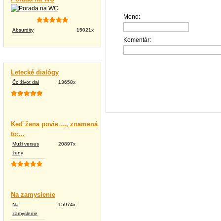
Meno:
Absurdity
15021x
Komentár:
Vtipné texty
Letecké dialógy
Čo život dal
13658x
Keď žena povie ..., znamená
to:...
Muži versus
20897x
ženy
Na zamyslenie
Na
15974x
zamyslenie