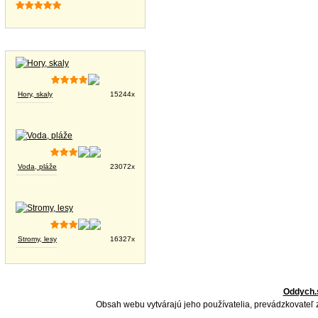
Tapety na plochu
Hory, skaly
15244x
Voda, pláže
23072x
Stromy, lesy
16327x
Oddych.
Obsah webu vytvárajú jeho používatelia, prevádzkovateľ 