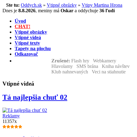
Ste tu:
Oddych.sk
»
Vtipné obrázky
»
Vtipy Martina Hrona
Dnes je
8.8.2026
,
meniny má
Oskar
a
oddychuje
36 ľudí
Úvod
CHAT!
Vtipné obrázky
Vtipné videá
Vtipné texty
Tapety na plochu
Odkazovač
Zrušené:
Flash hry Webkamery
Hlavolamy SMS brána Kniha návštev
Klub nahnevaných Veci na stiahnutie
Vtipné videá
Tá najlepšia chuť 02
Reklamy
11357x