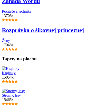
Záhada Wordu
Počítače a technika
13708x
Rozprávka o šikovnej princeznej
Ženy
17048x
Tapety na plochu
Krajinky
15054x
Stromy, lesy
15465x