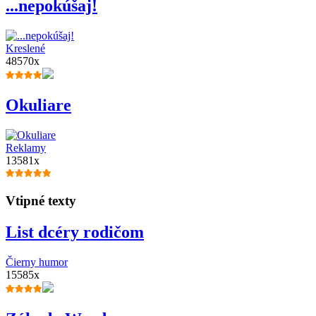
...nepokúšaj!
Kreslené
48570x
Okuliare
Reklamy
13581x
Vtipné texty
List dcéry rodičom
Čierny humor
15585x