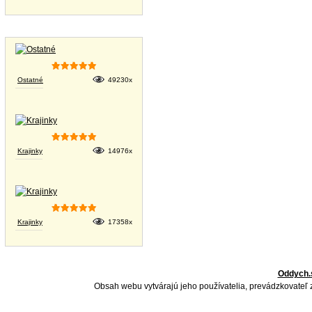
Tapety na plochu
Ostatné
49230x
Krajinky
14976x
Krajinky
17358x
Oddych.
Obsah webu vytvárajú jeho používatelia, prevádzkovateľ 