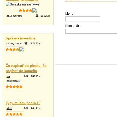
Meno:
Zaujímavosti
10828x
Komentár:
Vtipné texty
Správna investícia
Čierny humor
17175x
Čo napísať do piesku, čo
napísať do kameňa
Na
18195x
zamyslenie
Typy mužov podľa IT
Muži
28491x