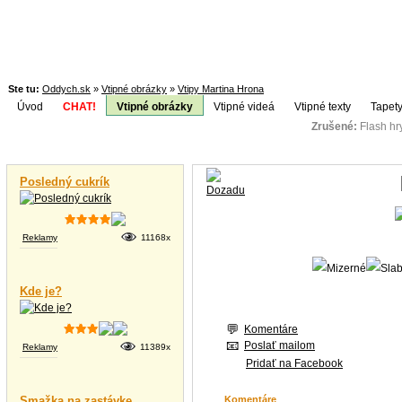
Ste tu:
Oddych.sk
»
Vtipné obrázky
»
Vtipy Martina Hrona
Úvod
CHAT!
Vtipné obrázky
Vtipné videá
Vtipné texty
Tapety
Zrušené:
Flash h
Téma:
Vtipné videá
Posledný cukrík
Reklamy
11168x
Kde je?
Komentáre
Poslať mailom
Reklamy
11389x
Pridať na Facebook
Smažka na zastávke
Komentáre