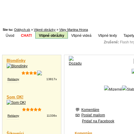
Ste tu:
Oddych.sk
»
Vtipné obrázky
»
Vtipy Martina Hrona
Úvod
CHAT!
Vtipné obrázky
Vtipné videá
Vtipné texty
Tapety
Zrušené:
Flash h
Téma:
Vtipné videá
Blondínky
Reklamy
13817x
Som OK!
Komentáre
Poslať mailom
Reklamy
11336x
Pridať na Facebook
Šikovníci
Komentáre