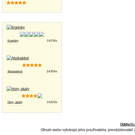
Tapety na plochu
Krajinky
14154x
Abstraktné
24354x
Hory, skaly
15323x
Oddych.
Obsah webu vytvárajú jeho používatelia, prevádzkovateľ 