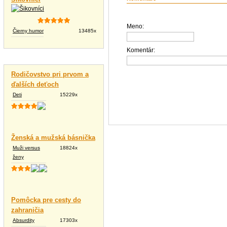
Meno:
Čierny humor
13485x
Komentár:
Vtipné texty
Rodičovstvo pri prvom a
ďalších deťoch
Deti
15229x
Ženská a mužská básnička
Muži versus
18824x
ženy
Pomôcka pre cesty do
zahraničia
Absurdity
17303x