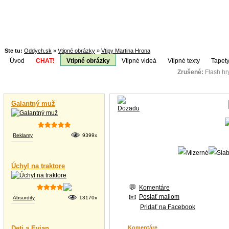
Ste tu:
Oddych.sk
»
Vtipné obrázky
»
Vtipy Martina Hrona
Úvod
CHAT!
Vtipné obrázky
Vtipné videá
Vtipné texty
Tapety
Zrušené:
Flash h
Téma:
Vtipné videá
Galantný muž
Reklamy
9399x
Úchyl na traktore
Komentáre
Poslať mailom
Absurdity
13170x
Pridať na Facebook
Deti a Evian
Komentáre