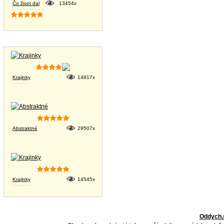
Čo život dal
13454x
Tapety na plochu
Krajinky
14817x
Abstraktné
29507x
Krajinky
14545x
Oddych.