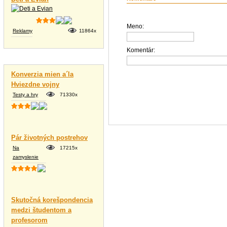
Meno:
Reklamy
11864x
Komentár:
Vtipné texty
Konverzia mien a´la
Hviezdne vojny
Testy a hry
71330x
Pár životných postrehov
Na
17215x
zamyslenie
Skutočná korešpondencia
medzi študentom a
profesorom