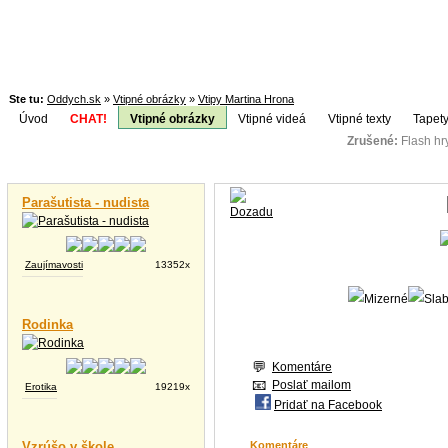
Ste tu:
Oddych.sk
»
Vtipné obrázky
»
Vtipy Martina Hrona
Úvod
CHAT!
Vtipné obrázky
Vtipné videá
Vtipné texty
Tapety
Zrušené:
Flash h
Téma:
Vtipné videá
Parašutista - nudista
Zaujímavosti
13352x
Rodinka
Komentáre
Poslať mailom
Erotika
19219x
Pridať na Facebook
Vzrúšo v škole
Komentáre