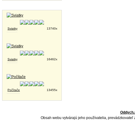
Tapety na plochu
Sviatky
13740x
Sviatky
16462x
Počítače
13455x
Oddych.
Obsah webu vytvárajú jeho používatelia, prevádzkovateľ 