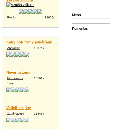
Meno:
Erotika
28609x
Komentár:
Vtipné texty
Keby boli firmy pekárňami...
Absurdity
12575x
Neverná žena
Muži versus
13561x
ženy
Vedeli ste, že:
Zaujímavosti
18843x