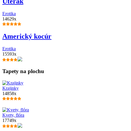
Uterák
Erotika
14629x
Americký kocúr
Erotika
15593x
Tapety na plochu
Krajinky
14858x
Kvety, flóra
17749x