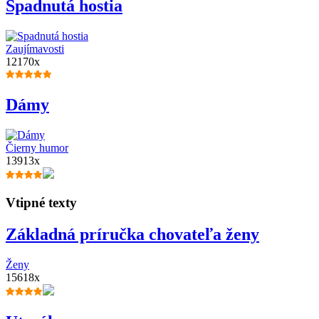
Spadnutá hostia
Zaujímavosti
12170x
Dámy
Čierny humor
13913x
Vtipné texty
Základná príručka chovateľa ženy
Ženy
15618x