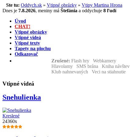
Ste tu:
Oddych.sk
»
Vtipné obrázky
»
Vtipy Martina Hrona
Dnes je
7.8.2026
,
meniny má
Štefánia
a
oddychuje
8 ľudí
Úvod
CHAT!
Vtipné obrázky
Vtipné videá
Vtipné texty
Tapety na plochu
Odkazovač
Zrušené:
Flash hry Webkamery
Hlavolamy SMS brána Kniha návštev
Klub nahnevaných Veci na stiahnutie
Vtipné videá
Snehulienka
Kreslené
24360x