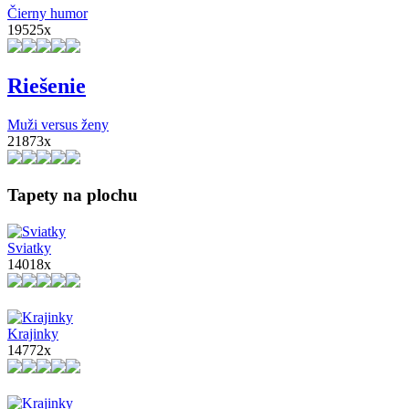
Čierny humor
19525x
Riešenie
Muži versus ženy
21873x
Tapety na plochu
Sviatky
14018x
Krajinky
14772x