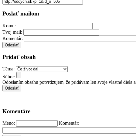
Poslať mailom
Komu:
Tvoj mail:
Komentár:
Pridať obsah
Téma:
Súbor:
Odoslaním obsahu potvrdzujem, že pridávam len svoje vlastné diela 
Komentáre
Meno:
Komentár: