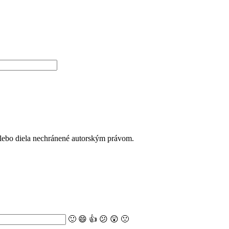
alebo diela nechránené autorským právom.
🙂
😄
👍
😕
😲
🙁