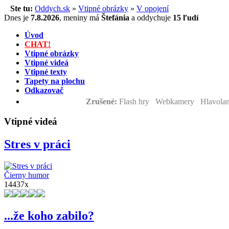
Ste tu:
Oddych.sk
»
Vtipné obrázky
»
V opojení
Dnes je
7.8.2026
,
meniny má
Štefánia
a
oddychuje
15 ľudí
Úvod
CHAT!
Vtipné obrázky
Vtipné videá
Vtipné texty
Tapety na plochu
Odkazovač
Zrušené:
Flash hry Webkamery Hlavolam
Vtipné videá
Stres v práci
Čierny humor
14437x
...že koho zabilo?