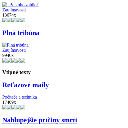
Zaujímavosti
13674x
Plná tribúna
Zaujímavosti
9946x
Vtipné texty
Reťazové maily
Počítače a technika
17409x
Nahlúpejšie príčiny smrti