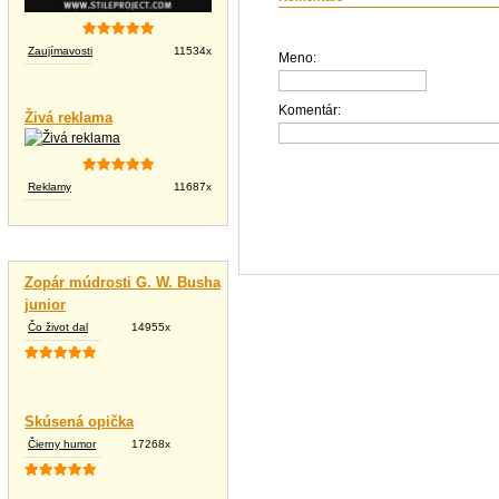
Zaujímavosti
11534x
Meno:
Komentár:
Živá reklama
Reklamy
11687x
Vtipné texty
Zopár múdrosti G. W. Busha
junior
Čo život dal
14955x
Skúsená opička
Čierny humor
17268x