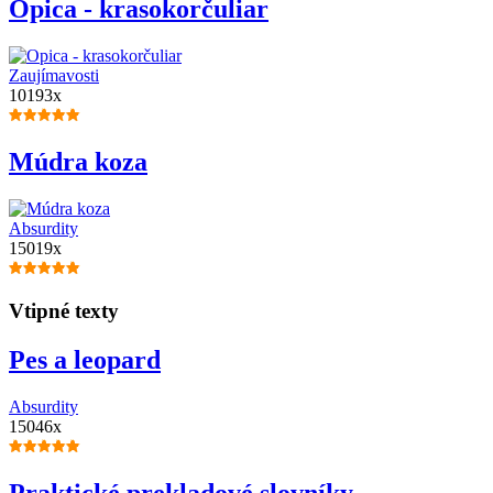
Opica - krasokorčuliar
Zaujímavosti
10193x
Múdra koza
Absurdity
15019x
Vtipné texty
Pes a leopard
Absurdity
15046x
Praktické prekladové slovníky