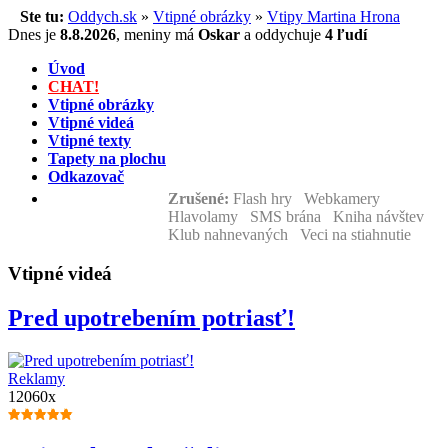
Ste tu:
Oddych.sk
»
Vtipné obrázky
»
Vtipy Martina Hrona
Dnes je
8.8.2026
,
meniny má
Oskar
a
oddychuje
4 ľudí
Úvod
CHAT!
Vtipné obrázky
Vtipné videá
Vtipné texty
Tapety na plochu
Odkazovač
Zrušené:
Flash hry Webkamery
Hlavolamy SMS brána Kniha návštev
Klub nahnevaných Veci na stiahnutie
Vtipné videá
Pred upotrebením potriasť!
Reklamy
12060x