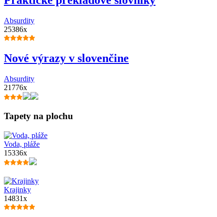
Absurdity
25386x
Nové výrazy v slovenčine
Absurdity
21776x
Tapety na plochu
Voda, pláže
15336x
Krajinky
14831x