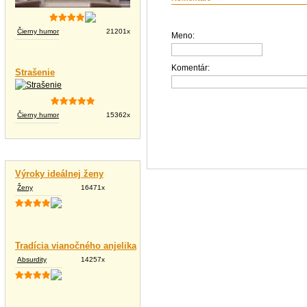
Čierny humor
21201x
Meno:
Komentár:
Strašenie
Čierny humor
15362x
Vtipné texty
Výroky ideálnej ženy
Ženy
16471x
Tradícia vianočného anjelika
Absurdity
14257x