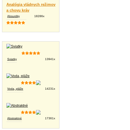
Analógia vládnych režimov
a chovu kráv
Absurdity
18286x
Tapety na plochu
Sviatky
13941x
Voda, pláže
14231x
Abstraktné
17361x