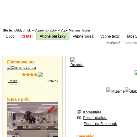
Ste tu:
Oddych.sk
»
Vtipné obrázky
»
Vtipy Martina Hrona
Úvod
CHAT!
Vtipné obrázky
Vtipné videá
Vtipné texty
Tapety
Zrušené:
Flash h
Téma:
Vtipné videá
Clintonova hra
Erotika
22625x
Nuda v práci
Komentáre
Poslať mailom
Pridať na Facebook
Komentáre