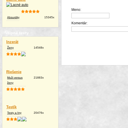
Meno:
Absurdity
15345x
Komentár:
Vtipné texty
Inzerát
Ženy
14548x
Riešenie
Muži versus
21883x
ženy
Testík
Testy a hry
20476x