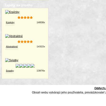
Tapety na plochu
Krajinky
14838x
Abstraktné
14322x
Sviatky
13876x
Oddych.
Obsah webu vytvárajú jeho používatelia, prevádzkovateľ 