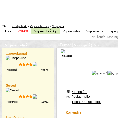
Ste tu:
Oddych.sk
»
Vtipné obrázky
»
V opojení
Úvod
CHAT!
Vtipné obrázky
Vtipné videá
Vtipné texty
Tapety
Zrušené:
Flash h
Téma:
Vtipné videá
...nepokúšaj!
Kreslené
48576x
Sused
Komentáre
Poslať mailom
Pridať na Facebook
Absurdity
11911x
Komentáre
Lacné auto