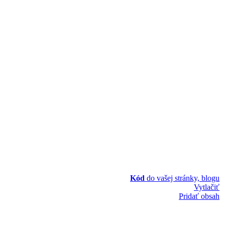
Kód
do vašej stránky, blogu
Vytlačiť
Pridať obsah