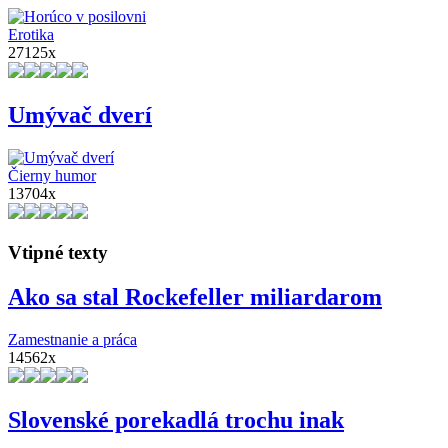
Erotika
27125x
Umývač dverí
Čierny humor
13704x
Vtipné texty
Ako sa stal Rockefeller miliardarom
Zamestnanie a práca
14562x
Slovenské porekadlá trochu inak