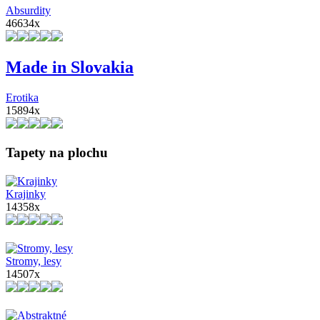
Absurdity
46634x
Made in Slovakia
Erotika
15894x
Tapety na plochu
Krajinky
14358x
Stromy, lesy
14507x