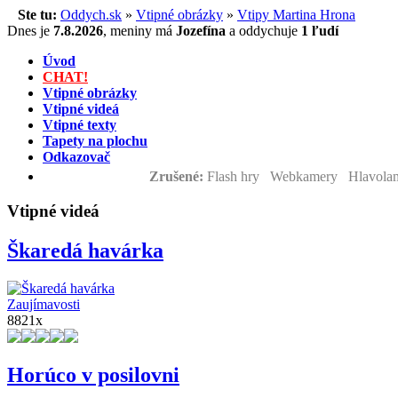
Ste tu:
Oddych.sk
»
Vtipné obrázky
»
Vtipy Martina Hrona
Dnes je
7.8.2026
,
meniny má
Jozefína
a
oddychuje
1 ľudí
Úvod
CHAT!
Vtipné obrázky
Vtipné videá
Vtipné texty
Tapety na plochu
Odkazovač
Zrušené:
Flash hry Webkamery Hlavolam
Vtipné videá
Škaredá havárka
Zaujímavosti
8821x
Horúco v posilovni