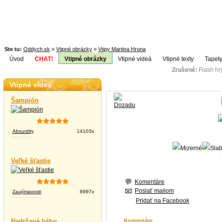
Ste tu:
Oddych.sk
»
Vtipné obrázky
»
Vtipy Martina Hrona
Úvod
CHAT!
Vtipné obrázky
Vtipné videá
Vtipné texty
Tapety
Zrušené:
Flash h
Téma:
Vtipné videá
Šampión
Absurdity
14103x
Veľké šťastie
Komentáre
Poslať mailom
Zaujímavosti
8997x
Pridať na Facebook
Nadržané bábo
Komentáre