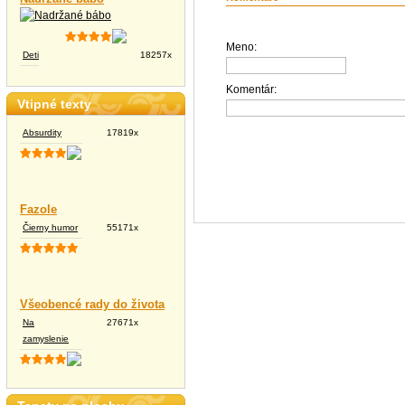
Meno:
Deti
18257x
Komentár:
Vtipné texty
Absurdity
17819x
Fazole
Čierny humor
55171x
Všeobencé rady do života
Na
27671x
zamyslenie