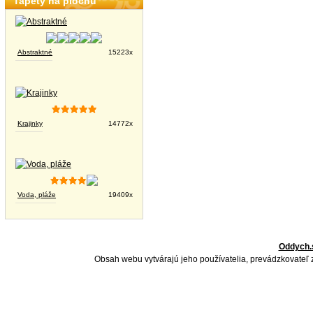
Tapety na plochu
Abstraktné
15223x
Krajinky
14772x
Voda, pláže
19409x
Oddych.
Obsah webu vytvárajú jeho používatelia, prevádzkovateľ 