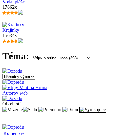
Voda, pláže
17662x
Krajinky
15634x
Téma:
Autorov web
Ohodnoť!
Komentáre