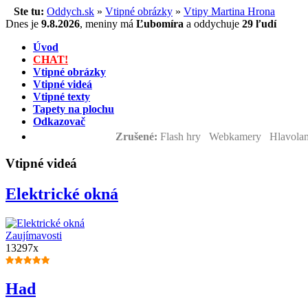
Ste tu:
Oddych.sk
»
Vtipné obrázky
»
Vtipy Martina Hrona
Dnes je
9.8.2026
,
meniny má
Ľubomíra
a
oddychuje
29 ľudí
Úvod
CHAT!
Vtipné obrázky
Vtipné videá
Vtipné texty
Tapety na plochu
Odkazovač
Zrušené:
Flash hry Webkamery Hlavolam
Vtipné videá
Elektrické okná
Zaujímavosti
13297x
Had