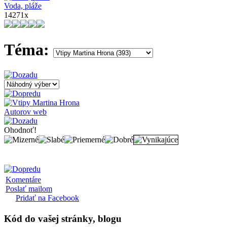
Voda, pláže
14271x
Téma:
Autorov web
Ohodnoť!
Komentáre
Poslať mailom
Pridať na Facebook
Kód
do vašej stránky, blogu