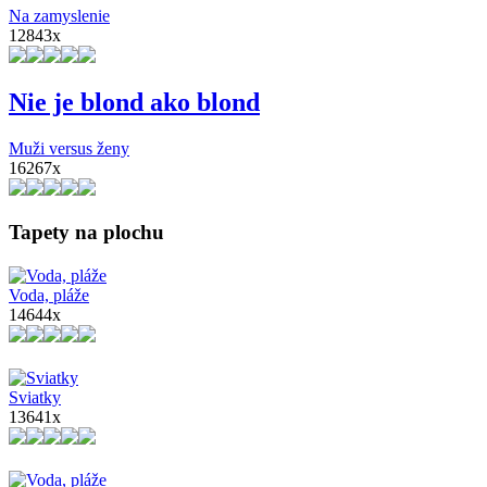
Na zamyslenie
12843x
Nie je blond ako blond
Muži versus ženy
16267x
Tapety na plochu
Voda, pláže
14644x
Sviatky
13641x