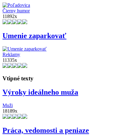
Čierny humor
11892x
Umenie zaparkovať
Reklamy
11335x
Vtipné texty
Výroky ideálneho muža
Muži
18189x
Práca, vedomosti a peniaze