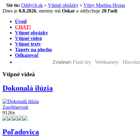
Ste tu:
Oddych.sk
»
Vtipné obrázky
»
Vtipy Martina Hrona
Dnes je
8.8.2026
,
meniny má
Oskar
a
oddychuje
28 ľudí
Úvod
CHAT!
Vtipné obrázky
Vtipné videá
Vtipné texty
Tapety na plochu
Odkazovač
Zrušené:
Flash hry Webkamery Hlavolam
Vtipné videá
Dokonalá ilúzia
Zaujímavosti
9126x
Poľadovica