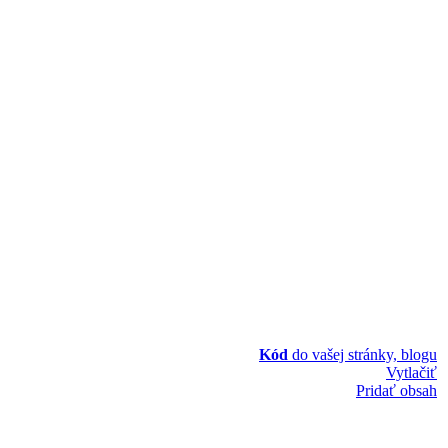
Kód
do vašej stránky, blogu
Vytlačiť
Pridať obsah