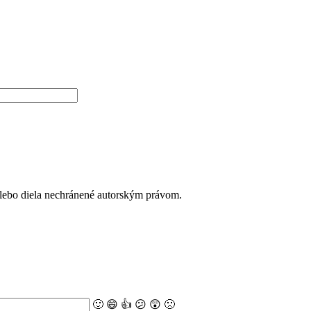
alebo diela nechránené autorským právom.
🙂
😄
👍
😕
😲
🙁