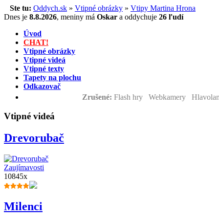
Ste tu:
Oddych.sk
»
Vtipné obrázky
»
Vtipy Martina Hrona
Dnes je
8.8.2026
,
meniny má
Oskar
a
oddychuje
26 ľudí
Úvod
CHAT!
Vtipné obrázky
Vtipné videá
Vtipné texty
Tapety na plochu
Odkazovač
Zrušené:
Flash hry Webkamery Hlavolam
Vtipné videá
Drevorubač
Zaujímavosti
10845x
Milenci