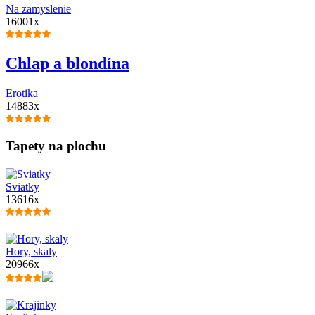
Na zamyslenie
16001x
Chlap a blondína
Erotika
14883x
Tapety na plochu
Sviatky
13616x
Hory, skaly
20966x