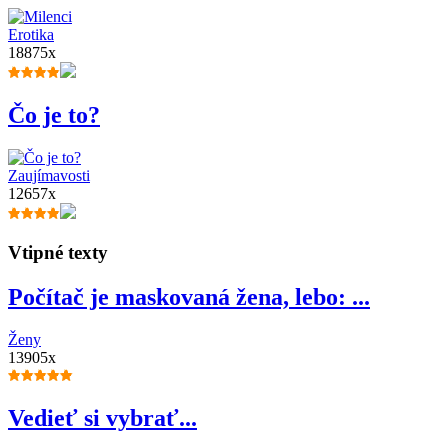
Erotika
18875x
Čo je to?
Zaujímavosti
12657x
Vtipné texty
Počítač je maskovaná žena, lebo: ...
Ženy
13905x
Vedieť si vybrať...