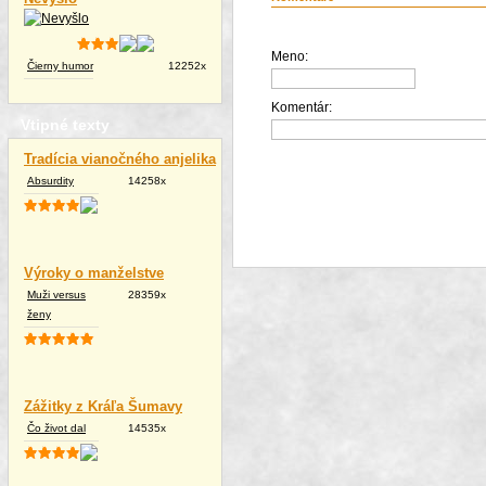
Meno:
Čierny humor
12252x
Komentár:
Vtipné texty
Tradícia vianočného anjelika
Absurdity
14258x
Výroky o manželstve
Muži versus
28359x
ženy
Zážitky z Kráľa Šumavy
Čo život dal
14535x