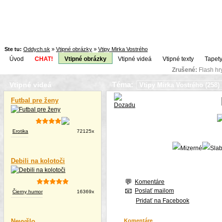
Ste tu:
Oddych.sk
»
Vtipné obrázky
»
Vtipy Mirka Vostrého
Úvod
CHAT!
Vtipné obrázky
Vtipné videá
Vtipné texty
Tapety
Zrušené:
Flash h
Téma:
Vtipné videá
Futbal pre ženy
Erotika
72125x
Debili na kolotoči
Komentáre
Poslať mailom
Čierny humor
16369x
Pridať na Facebook
Nevyšlo
Komentáre