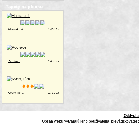
Tapety na plochu
Abstraktné
14043x
Počítače
14365x
Kvety, flóra
17250x
Oddych.
Obsah webu vytvárajú jeho používatelia, prevádzkovateľ 