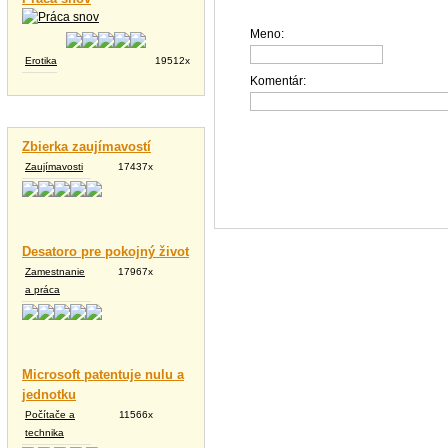
Meno:
Erotika
19512x
Komentár:
Vtipné texty
Zbierka zaujímavostí
Zaujímavosti
17437x
Desatoro pre pokojný život
Zamestnanie
17967x
a práca
Microsoft patentuje nulu a
jednotku
Počítače a
11566x
technika