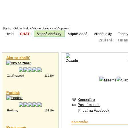
Ste tu:
Oddych.sk
»
Vtipné obrázky
»
V opojení
Úvod
CHAT!
Vtipné obrázky
Vtipné videá
Vtipné texty
Tapety
Zrušené:
Flash h
Téma:
Vtipné videá
Ako sa zbaliť
Zaujímavosti
11520x
Podtlak
Komentáre
Poslať mailom
Pridať na Facebook
Reklamy
10319x
Komentáre
Práca snov