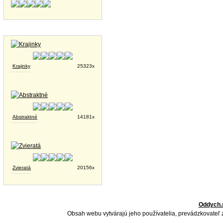
Tapety na plochu
Krajinky
25323x
Abstraktné
14181x
Zvieratá
20156x
Oddych.
Obsah webu vytvárajú jeho používatelia, prevádzkovateľ 