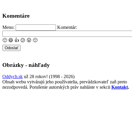
Komentáre
Meno:
Komentár:
🙂
😄
👍
😕
😲
🙁
Obrázky - náhľady
Oddych.sk
už 28 rokov! (1998 - 2026)
Obsah webu vytvárajú jeho používatelia, prevádzkovateľ zaň preto
nezodpovedá. Porušenie autorských práv nahláste v sekcii
Kontakt
.