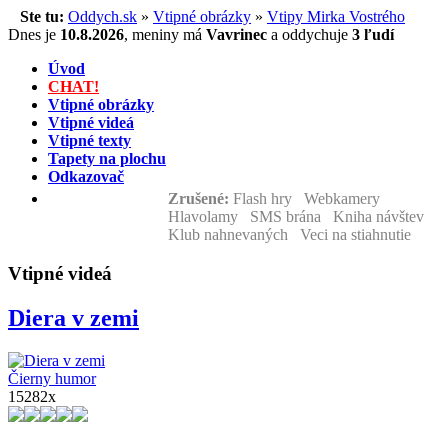
Ste tu:
Oddych.sk
»
Vtipné obrázky
»
Vtipy Mirka Vostrého
Dnes je
10.8.2026
,
meniny má
Vavrinec
a
oddychuje
3 ľudí
Úvod
CHAT!
Vtipné obrázky
Vtipné videá
Vtipné texty
Tapety na plochu
Odkazovač
Zrušené:
Flash hry Webkamery
Hlavolamy SMS brána Kniha návštev
Klub nahnevaných Veci na stiahnutie
Vtipné videá
Diera v zemi
Čierny humor
15282x