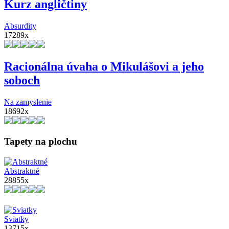
Kurz angličtiny
Absurdity
17289x
Racionálna úvaha o Mikulášovi a jeho
soboch
Na zamyslenie
18692x
Tapety na plochu
Abstraktné
28855x
Sviatky
13715x