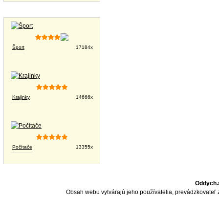
Tapety na plochu
Šport
17184x
Krajinky
14666x
Počítače
13355x
Oddych.
Obsah webu vytvárajú jeho používatelia, prevádzkovateľ 