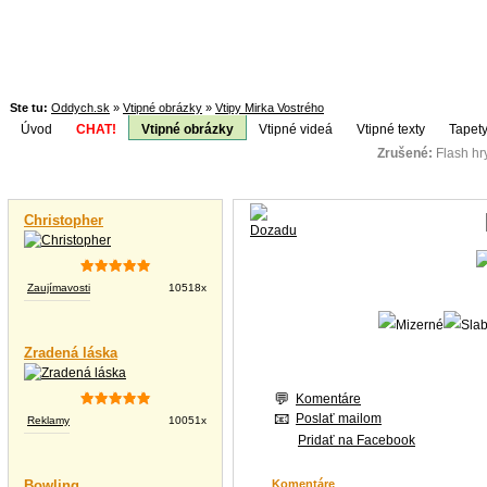
Ste tu:
Oddych.sk
»
Vtipné obrázky
»
Vtipy Mirka Vostrého
Úvod
CHAT!
Vtipné obrázky
Vtipné videá
Vtipné texty
Tapety
Zrušené:
Flash h
Téma:
Vtipné videá
Christopher
Zaujímavosti
10518x
Zradená láska
Komentáre
Poslať mailom
Reklamy
10051x
Pridať na Facebook
Bowling
Komentáre