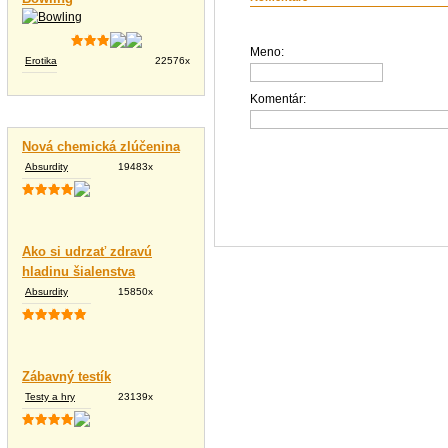
Meno:
Erotika
22576x
Komentár:
Vtipné texty
Nová chemická zlúčenina
Absurdity
19483x
Ako si udrzať zdravú
hladinu šialenstva
Absurdity
15850x
Zábavný testík
Testy a hry
23139x