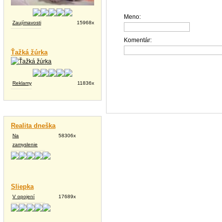
Meno:
Zaujímavosti
15968x
Komentár:
Ťažká žúrka
Reklamy
11836x
Vtipné texty
Realita dneška
Na
58306x
zamyslenie
Sliepka
V opojení
17689x