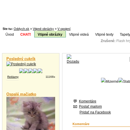
Ste tu:
Oddych.sk
»
Vtipné obrázky
»
V opojení
Úvod
CHAT!
Vtipné obrázky
Vtipné videá
Vtipné texty
Tapety
Zrušené:
Flash h
Téma:
Vtipné videá
Posledný cukrík
Reklamy
11168x
Ospalé mačiatko
Komentáre
Poslať mailom
Pridať na Facebook
Komentáre