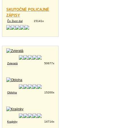
SKUTOČNÉ POLICAJNÉ
ZÁPISY
Čo život dal
15141x
Tapety na plochu
Zvieratá
50677x
Obloha
15200x
Krajinky
14714x