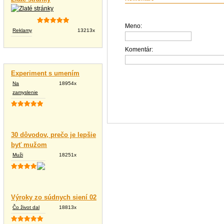
Meno:
Reklamy
13213x
Komentár:
Vtipné texty
Experiment s umením
Na
18954x
zamyslenie
30 dôvodov, prečo je lepšie
byť mužom
Muži
18251x
Výroky zo súdnych siení 02
Čo život dal
18813x