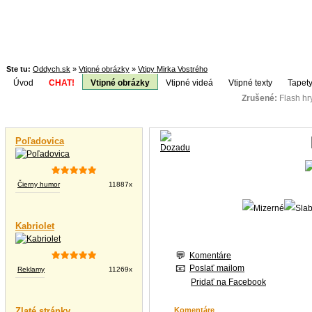
Ste tu:
Oddych.sk
»
Vtipné obrázky
»
Vtipy Mirka Vostrého
Úvod
CHAT!
Vtipné obrázky
Vtipné videá
Vtipné texty
Tapety
Zrušené:
Flash h
Téma:
Vtipné videá
Poľadovica
Čierny humor
11887x
Kabriolet
Komentáre
Poslať mailom
Reklamy
11269x
Pridať na Facebook
Zlaté stránky
Komentáre