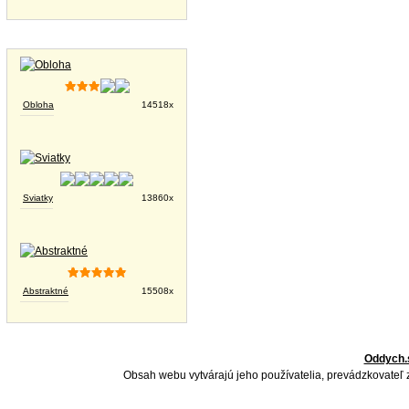
Tapety na plochu
Obloha
14518x
Sviatky
13860x
Abstraktné
15508x
Oddych.
Obsah webu vytvárajú jeho používatelia, prevádzkovateľ 