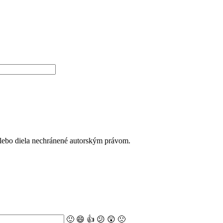
alebo diela nechránené autorským právom.
🙂
😄
👍
😕
😲
🙁