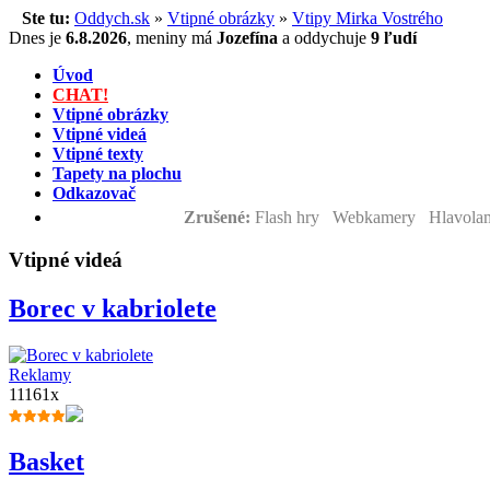
Ste tu:
Oddych.sk
»
Vtipné obrázky
»
Vtipy Mirka Vostrého
Dnes je
6.8.2026
,
meniny má
Jozefína
a
oddychuje
9 ľudí
Úvod
CHAT!
Vtipné obrázky
Vtipné videá
Vtipné texty
Tapety na plochu
Odkazovač
Zrušené:
Flash hry Webkamery Hlavolam
Vtipné videá
Borec v kabriolete
Reklamy
11161x
Basket