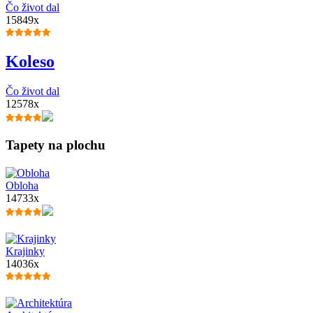
Čo život dal
15849x
Koleso
Čo život dal
12578x
Tapety na plochu
Obloha
14733x
Krajinky
14036x