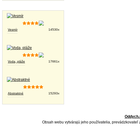
Tapety na plochu
Vesmír
14530x
Voda, pláže
17661x
Abstraktné
15293x
Oddych.
Obsah webu vytvárajú jeho používatelia, prevádzkovateľ 