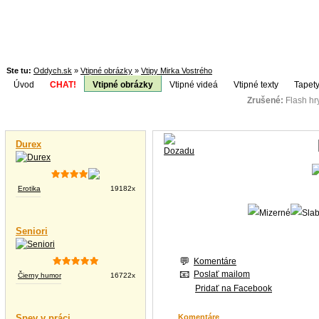
Ste tu:
Oddych.sk
»
Vtipné obrázky
»
Vtipy Mirka Vostrého
Úvod
CHAT!
Vtipné obrázky
Vtipné videá
Vtipné texty
Tapety
Zrušené:
Flash h
Téma:
Vtipné videá
Durex
Erotika
19182x
Seniori
Komentáre
Poslať mailom
Čierny humor
16722x
Pridať na Facebook
Spev v práci
Komentáre