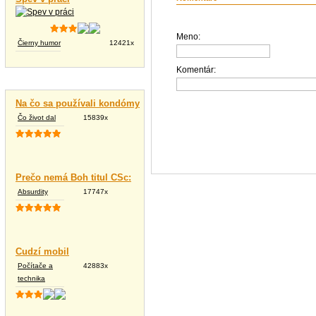
Meno:
Čierny humor
12421x
Komentár:
Vtipné texty
Na čo sa používali kondómy
Čo život dal
15839x
Prečo nemá Boh titul CSc:
Absurdity
17747x
Cudzí mobil
Počítače a
42883x
technika