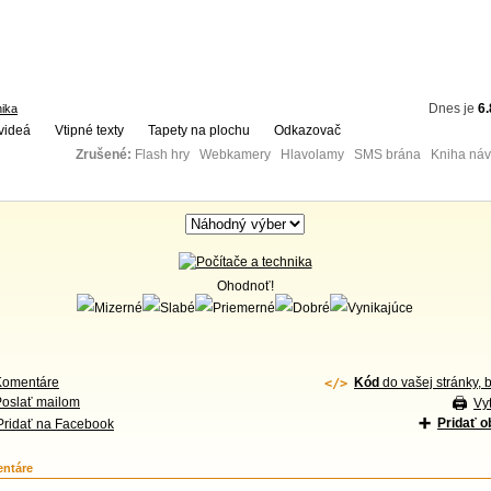
Dnes je
6.
nika
videá
Vtipné texty
Tapety na plochu
Odkazovač
Zrušené:
Flash hry Webkamery Hlavolamy SMS brána Kniha návš
Ohodnoť!
Komentáre
Kód
do vašej stránky, 
Poslať mailom
Vyt
Pridať 
Pridať na Facebook
ntáre