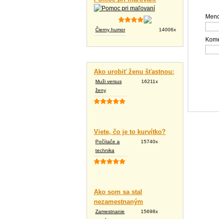
Meno
Čierny humor
14006x
Kome
Vtipné texty
Ako urobiť ženu šťastnou:
Muži versus
16211x
ženy
Viete, čo je to kurvítko?
Počítače a
15740x
technika
Ako som sa stal
nezamestnaným
Zamestnanie
15698x