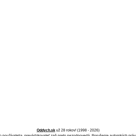
Oddych.sk
už 28 rokov! (1998 - 2026)
 používatelia, prevádzkovateľ zaň preto nezodpovedá. Porušenie autorských práv 