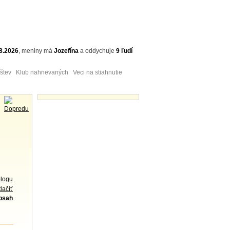
8.2026
,
meniny má
Jozefína
a
oddychuje
9 ľudí
tev Klub nahnevaných Veci na stiahnutie
Obrázky - náhľady
blogu
lačiť
obsah