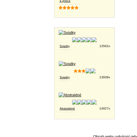
a práca
Tapety na plochu
Sviatky
13562x
Sviatky
13939x
Abstraktné
14927x
Obsah webu vytvárajú jeho