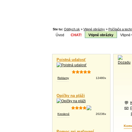
Ste tu:
Oddych.sk
»
Vtipné obrázky
»
Počítače a tech
Úvod
CHAT!
Vtipné obrázky
Vtipné 
Téma:
Vtipné videá
Poistná udalosť
Reklamy
12480x
Opičky na pláži
Kreslené
20236x
Kome
Pomoc pri maľovaní