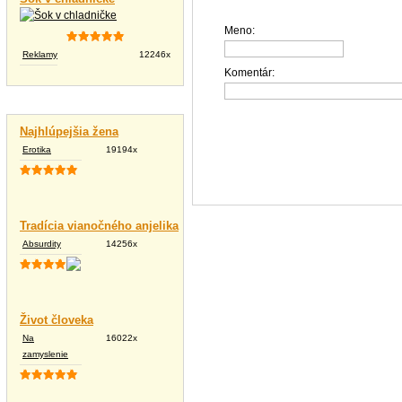
Meno:
Reklamy
12246x
Komentár:
Vtipné texty
Najhlúpejšia žena
Erotika
19194x
Tradícia vianočného anjelika
Absurdity
14256x
Život človeka
Na
16022x
zamyslenie