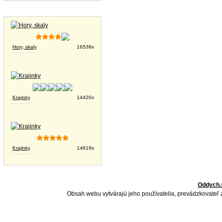
Tapety na plochu
Hory, skaly
16539x
Krajinky
14420x
Krajinky
14619x
Oddych.
Obsah webu vytvárajú jeho používatelia, prevádzkovateľ 