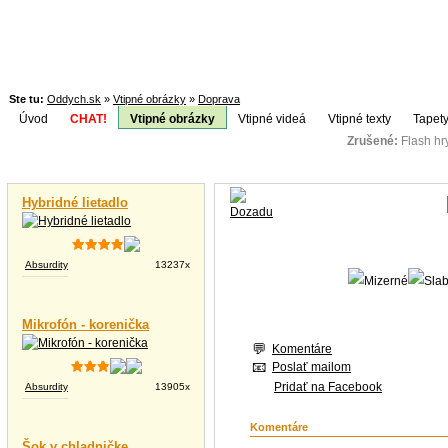
Ste tu:
Oddych.sk
»
Vtipné obrázky
»
Doprava
Úvod
CHAT!
Vtipné obrázky
Vtipné videá
Vtipné texty
Tapety
Zrušené:
Flash h
Téma:
Vtipné videá
Hybridné lietadlo
Absurdity
13237x
Mikrofón - korenička
Komentáre
Poslať mailom
Pridať na Facebook
Absurdity
13905x
Komentáre
Šok v chladničke