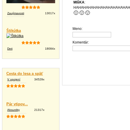
MIšKA
:
HAHAHAHAHAHAHAHAHAHAHA
🙂
🙂
🙂
Zaujímavosti
13017x
Meno:
Štikútka
Komentár:
Deti
18084x
Vtipné texty
Cesta do lesa a späť
V opojení
34529x
Pár vtipov...
Absurdity
21317x