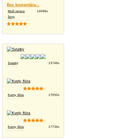
Bez komentára...
Muži versus
14098x
ženy
Tapety na plochu
Sviatky
13748x
Kvety, flóra
17650x
Kvety, flóra
17734x