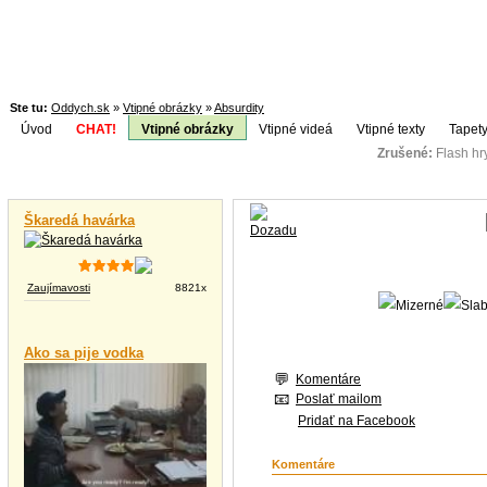
Ste tu:
Oddych.sk
»
Vtipné obrázky
»
Absurdity
Úvod
CHAT!
Vtipné obrázky
Vtipné videá
Vtipné texty
Tapety
Zrušené:
Flash h
Téma:
Vtipné videá
Škaredá havárka
Zaujímavosti
8821x
Ako sa pije vodka
Komentáre
Poslať mailom
Pridať na Facebook
Komentáre