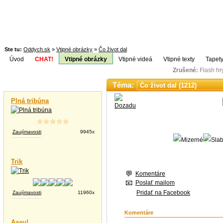
Ste tu:
Oddych.sk
»
Vtipné obrázky
»
Čo život dal
Úvod
CHAT!
Vtipné obrázky
Vtipné videá
Vtipné texty
Tapety
Zrušené:
Flash h
Téma:
Vtipné videá
Plná tribúna
Zaujímavosti
9945x
Trik
Komentáre
Poslať mailom
Pridať na Facebook
Zaujímavosti
11960x
Komentáre
Aaau!