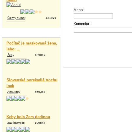
Meno:
Čierny humor
13197x
Komentár:
Vtipné texty
Počítač je maskovaná žena,
lebo: ...
Ženy
13901x
Slovenské porekadlá trochu
inak
Absurdity
46634x
Keby bola Zem dedinou
Zaujímavosti
19064x