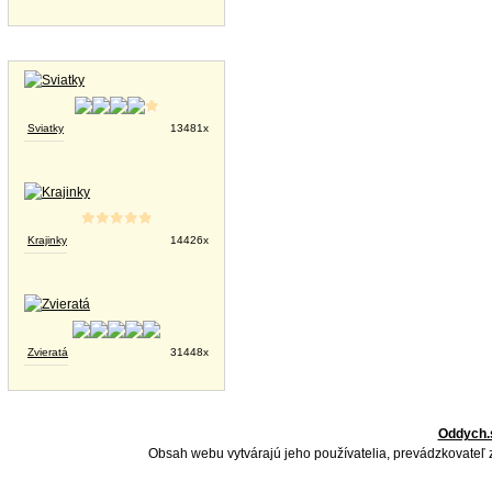
Tapety na plochu
Sviatky
13481x
Krajinky
14426x
Zvieratá
31448x
Oddych.
Obsah webu vytvárajú jeho používatelia, prevádzkovateľ 