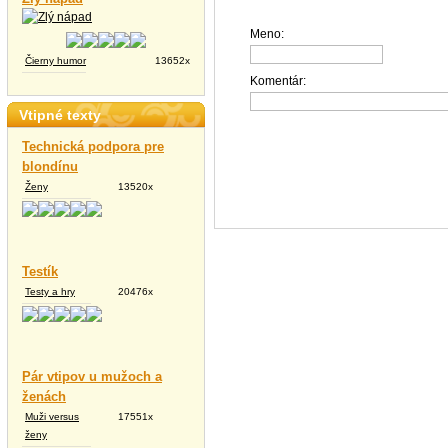
Meno:
Čierny humor
13652x
Komentár:
Vtipné texty
Technická podpora pre
blondínu
Ženy
13520x
Testík
Testy a hry
20476x
Pár vtipov u mužoch a
ženách
Muži versus
17551x
ženy