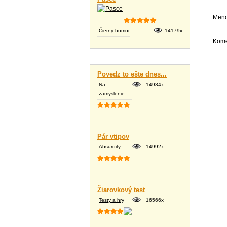
Meno
Čierny humor
14179x
Kome
Vtipné texty
Povedz to ešte dnes...
Na
14934x
zamyslenie
Pár vtipov
Absurdity
14992x
Žiarovkový test
Testy a hry
16566x