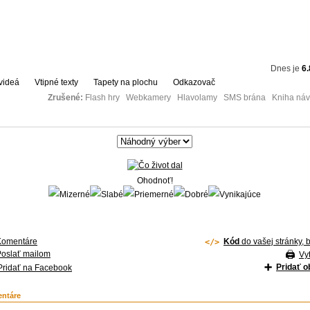
Dnes je
6.
videá
Vtipné texty
Tapety na plochu
Odkazovač
Zrušené:
Flash hry Webkamery Hlavolamy SMS brána Kniha návš
Ohodnoť!
Komentáre
Kód
do vašej stránky, 
Poslať mailom
Vyt
Pridať 
Pridať na Facebook
ntáre