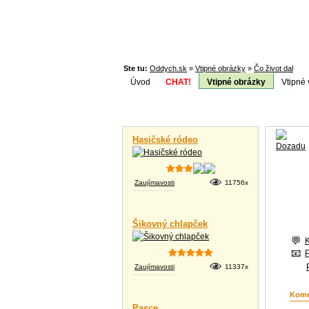
Ste tu:
Oddych.sk
»
Vtipné obrázky
»
Čo život dal
Úvod
CHAT!
Vtipné obrázky
Vtipné 
Téma:
Vtipné videá
Hasičské ródeo
Zaujímavosti
11756x
Šikovný chlapček
Zaujímavosti
11337x
Kome
Pasce