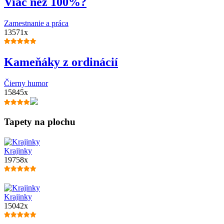
Viac než 100%?
Zamestnanie a práca
13571x
Kameňáky z ordinácií
Čierny humor
15845x
Tapety na plochu
Krajinky
19758x
Krajinky
15042x