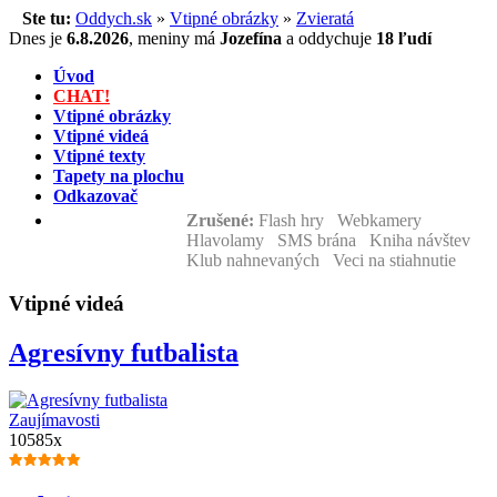
Ste tu:
Oddych.sk
»
Vtipné obrázky
»
Zvieratá
Dnes je
6.8.2026
,
meniny má
Jozefína
a
oddychuje
18 ľudí
Úvod
CHAT!
Vtipné obrázky
Vtipné videá
Vtipné texty
Tapety na plochu
Odkazovač
Zrušené:
Flash hry Webkamery
Hlavolamy SMS brána Kniha návštev
Klub nahnevaných Veci na stiahnutie
Vtipné videá
Agresívny futbalista
Zaujímavosti
10585x