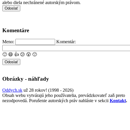
alebo diela nechránené autorským právom.
Komentáre
Meno:
Komentár:
🙂
😄
👍
😕
😲
🙁
Obrázky - náhľady
Oddych.sk
už 28 rokov! (1998 - 2026)
Obsah webu vytvárajú jeho používatelia, prevádzkovateľ zaň preto
nezodpovedá. Porušenie autorských práv nahláste v sekcii
Kontakt
.