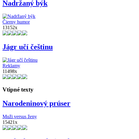
Nadržaný býk
Čierny humor
13152x
Jágr učí češtinu
Reklamy
11498x
Vtipné texty
Narodeninový prúser
Muži versus ženy
15421x