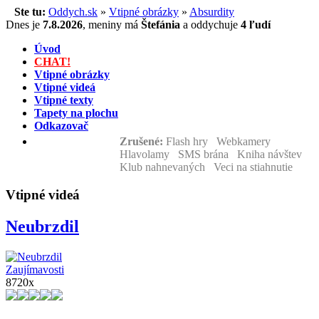
Ste tu:
Oddych.sk
»
Vtipné obrázky
»
Absurdity
Dnes je
7.8.2026
,
meniny má
Štefánia
a
oddychuje
4 ľudí
Úvod
CHAT!
Vtipné obrázky
Vtipné videá
Vtipné texty
Tapety na plochu
Odkazovač
Zrušené:
Flash hry Webkamery
Hlavolamy SMS brána Kniha návštev
Klub nahnevaných Veci na stiahnutie
Vtipné videá
Neubrzdil
Zaujímavosti
8720x