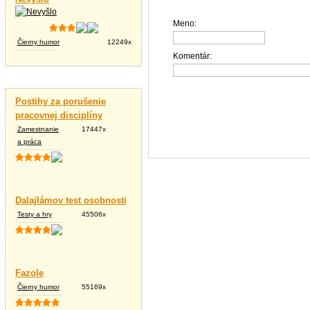
Meno:
Čierny humor
12249x
Komentár:
Vtipné texty
Postihy za porušenie
pracovnej disciplíny
Zamestnanie
17447x
a práca
Dalajlámov test osobnosti
Testy a hry
45506x
Fazole
Čierny humor
55169x