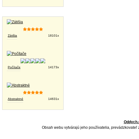
Tapety na plochu
Zátišia
18101x
Počítače
14173x
Abstraktné
14631x
Oddych.
Obsah webu vytvárajú jeho používatelia, prevádzkovateľ 