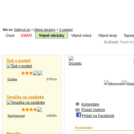
Ste tu:
Oddych.sk
»
Vtipné obrázky
»
V opojení
Úvod
CHAT!
Vtipné obrázky
Vtipné videá
Vtipné texty
Tapety
Zrušené:
Flash h
Téma:
Vtipné videá
Šok v posteli
Erotika
27012x
Smažka na zastávke
Komentáre
Poslať mailom
Pridať na Facebook
Zaujímavosti
10829x
Komentáre
Nevyšlo