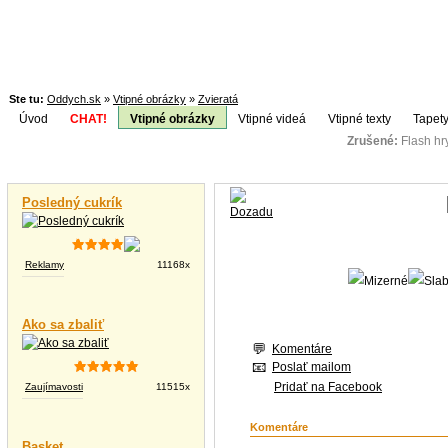
Ste tu:
Oddych.sk
»
Vtipné obrázky
»
Zvieratá
Úvod
CHAT!
Vtipné obrázky
Vtipné videá
Vtipné texty
Tapety
Zrušené:
Flash h
Téma:
Vtipné videá
Posledný cukrík
Reklamy
11168x
Ako sa zbaliť
Komentáre
Poslať mailom
Pridať na Facebook
Zaujímavosti
11515x
Komentáre
Basket