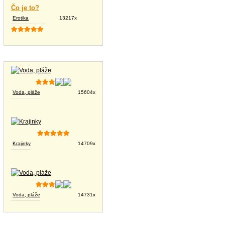
Čo je to?
Erotika
13217x
Tapety na plochu
Voda, pláže
15604x
Krajinky
14709x
Voda, pláže
14731x