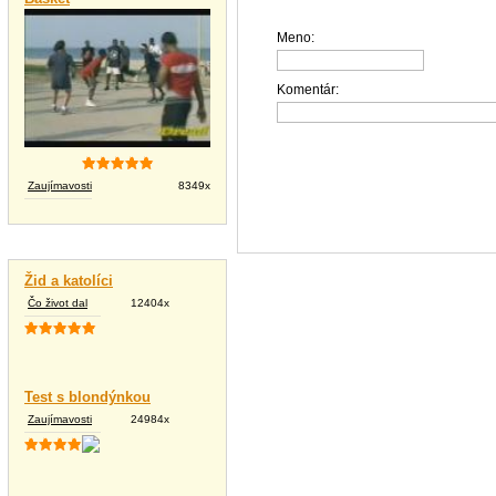
Meno:
Komentár:
Zaujímavosti
8349x
Vtipné texty
Žid a katolíci
Čo život dal
12404x
Test s blondýnkou
Zaujímavosti
24984x