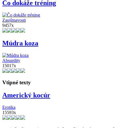
Čo dokáže tréning
Zaujímavosti
9457x
Múdra koza
Absurdity
15017x
Vtipné texty
Americký kocúr
Erotika
15593x