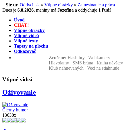
Ste tu:
Oddych.sk
»
Vtipné obrázky
»
Zamestnanie a práca
Dnes je
6.8.2026
,
meniny má
Jozefína
a
oddychuje
1 ľudí
Úvod
CHAT!
Vtipné obrázky
Vtipné videá
Vtipné texty
Tapety na plochu
Odkazovač
Zrušené:
Flash hry Webkamery
Hlavolamy SMS brána Kniha návštev
Klub nahnevaných Veci na stiahnutie
Vtipné videá
Oživovanie
Čierny humor
13638x