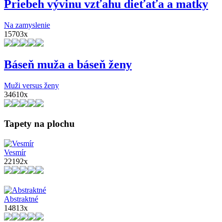
Priebeh vývinu vzťahu dieťaťa a matky
Na zamyslenie
15703x
Báseň muža a báseň ženy
Muži versus ženy
34610x
Tapety na plochu
Vesmír
22192x
Abstraktné
14813x