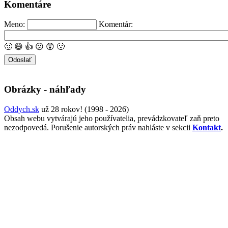
Komentáre
Meno:
Komentár:
🙂
😄
👍
😕
😲
🙁
Obrázky - náhľady
Oddych.sk
už 28 rokov! (1998 - 2026)
Obsah webu vytvárajú jeho používatelia, prevádzkovateľ zaň preto
nezodpovedá. Porušenie autorských práv nahláste v sekcii
Kontakt
.