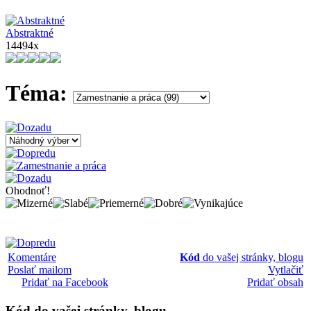
Abstraktné
14494x
Téma:
Ohodnoť!
Komentáre
Kód
do vašej stránky, blogu
Poslať mailom
Vytlačiť
Pridať na Facebook
Pridať obsah
Kód
do vašej stránky, blogu