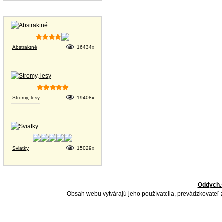
Tapety na plochu
Abstraktné
16434x
Stromy, lesy
19408x
Sviatky
15029x
Oddych.
Obsah webu vytvárajú jeho používatelia, prevádzkovateľ 