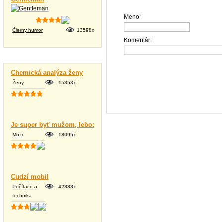
Meno:
Čierny humor
13598x
Komentár:
Vtipné texty
Chemická analýza ženy
Ženy
15353x
Je super byť mužom, lebo:
Muži
18095x
Cudzí mobil
Počítače a
42883x
technika