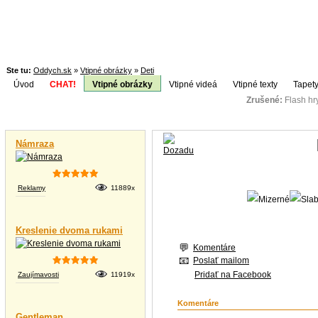
Ste tu:
Oddych.sk
»
Vtipné obrázky
»
Deti
Úvod
CHAT!
Vtipné obrázky
Vtipné videá
Vtipné texty
Tapety
Zrušené:
Flash h
Téma:
Vtipné videá
Námraza
Reklamy
11889x
Kreslenie dvoma rukami
Komentáre
Poslať mailom
Pridať na Facebook
Zaujímavosti
11919x
Komentáre
Gentleman