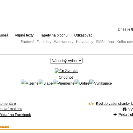
Dnes je
8
videá
Vtipné texty
Tapety na plochu
Odkazovač
Zrušené:
Flash hry Webkamery Hlavolamy SMS brána Kniha návš
Ohodnoť!
Komentáre
Kód
do vašej stránky, 
Poslať mailom
Vyt
Pridať 
Pridať na Facebook
ntáre