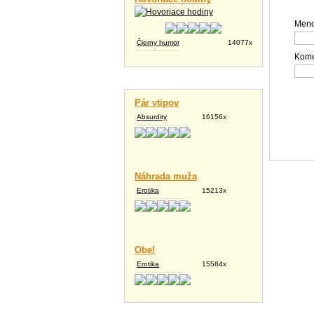
Meno
Čierny humor
14077x
Kome
Vtipné texty
Pár vtipov
Absurdity
16156x
Náhrada muža
Erotika
15213x
Obe!
Erotika
15584x