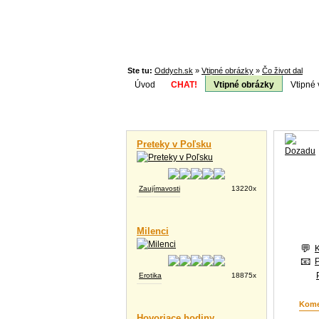
Ste tu:
Oddych.sk
»
Vtipné obrázky
»
Čo život dal
Úvod
CHAT!
Vtipné obrázky
Vtipné 
Téma:
Vtipné videá
Preteky v Poľsku
Zaujímavosti
13220x
Milenci
Erotika
18875x
Kome
Hovoriace hodiny