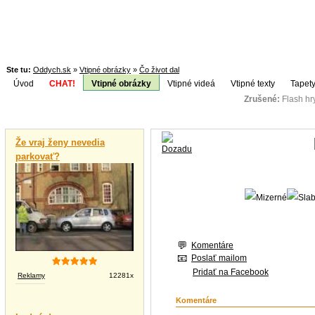
Ste tu:
Oddych.sk
»
Vtipné obrázky
»
Čo život dal
Úvod
CHAT!
Vtipné obrázky
Vtipné videá
Vtipné texty
Tapety
Zrušené:
Flash h
Téma:
Vtipné videá
Že vraj ženy nevedia
parkovať?
Komentáre
Poslať mailom
Pridať na Facebook
Reklamy
12281x
Komentáre