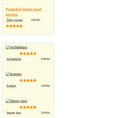
Posledné výroky pred
smrťou
Čierny humor
16928x
Tapety na plochu
Architektúra
14608x
Krajinky
15008x
Stromy, lesy
15494x