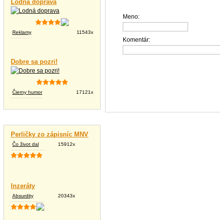
Lodná doprava
Meno:
Reklamy
11543x
Komentár:
Dobre sa pozri!
Čierny humor
17121x
Vtipné texty
Perličky zo zápisníc MNV
Čo život dal
15912x
Inzeráty
Absurdity
20343x